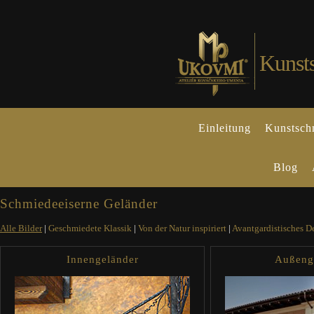
Kunst
Einleitung
Kunstsch
Blog
Schmiedeeiserne Geländer
Alle Bilder
|
Geschmiedete Klassik
|
Von der Natur inspiriert
|
Avantgardistisches D
Innengeländer
Außeng