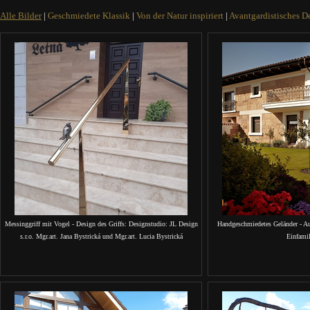
Alle Bilder
|
Geschmiedete Klassik
|
Von der Natur inspiriert
|
Avantgardistisches D
Messinggriff mit Vogel - Design des Griffs: Designstudio: JL Design
Handgeschmiedetes Geländer - Au
s.r.o. Mgr.art. Jana Bystrická und Mgr.art. Lucia Bystrická
Einfami