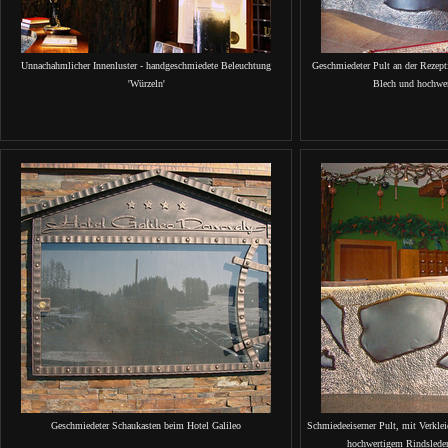
Unnachahmlicher Innenluster - handgeschmiedete Beleuchtung
Geschmiedeter Pult an der Rezep
'Würzeln'
Blech und hochwe
Geschmiedeter Schaukasten beim Hotel Galileo
Schmiedeeiserner Pult, mit Verkl
hochwertigem Rindsleder