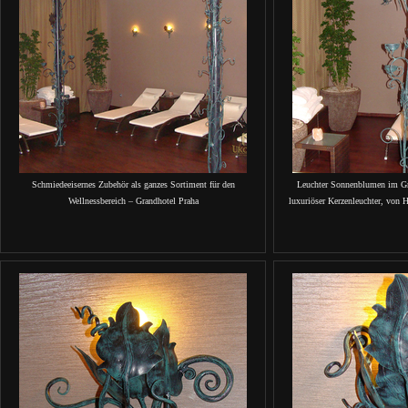
Schmiedeeisernes Zubehör als ganzes Sortiment für den
Leuchter Sonnenblumen im Gr
Wellnessbereich – Grandhotel Praha
luxuriöser Kerzenleuchter, vo