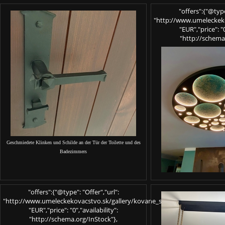
"offers":{"@type
"http://www.umeleckekov
"EUR","price": "0
"http://schema
Geschmiedete Klinken und Schilde an der Tür der Toilette und des
Badezimmers
"offers":{"@type": "Offer","url":
"http://www.umeleckekovacstvo.sk/gallery/kovane_svietidla_(2).jpg","pric
"EUR","price": "0","availability":
"http://schema.org/InStock"},